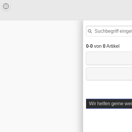
0
-
0
von
0
Artikel
Wir helfen gerne wei