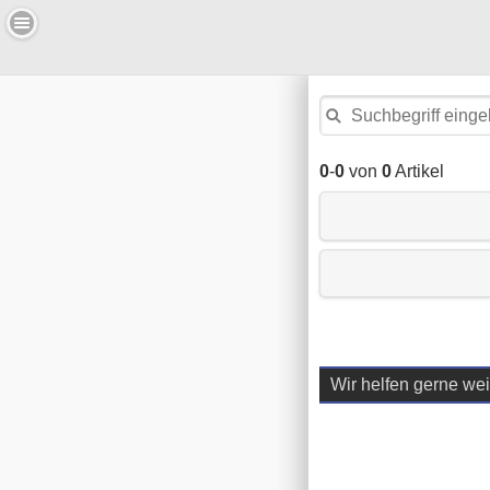
0
-
0
von
0
Artikel
Wir helfen gerne wei