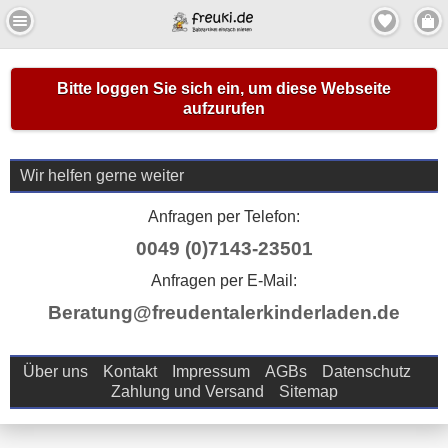
Bitte loggen Sie sich ein, um diese Webseite
aufzurufen
Wir helfen gerne weiter
Anfragen per Telefon:
0049 (0)7143-23501
Anfragen per E-Mail:
Beratung@freudentalerkinderladen.de
Über uns
Kontakt
Impressum
AGBs
Datenschutz
Zahlung und Versand
Sitemap