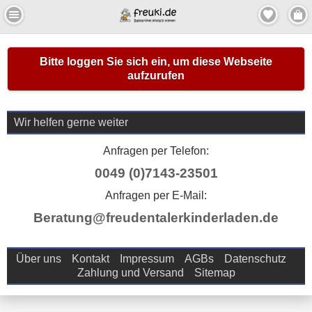
Bitte loggen Sie sich ein, um diese Webseite
aufzurufen
Wir helfen gerne weiter
Anfragen per Telefon:
0049 (0)7143-23501
Anfragen per E-Mail:
Beratung@freudentalerkinderladen.de
Über uns
Kontakt
Impressum
AGBs
Datenschutz
Zahlung und Versand
Sitemap