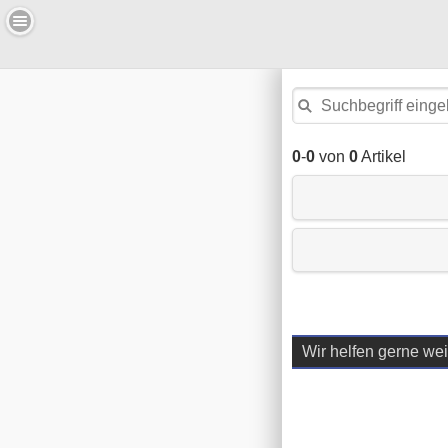
0
-
0
von
0
Artikel
Wir helfen gerne wei